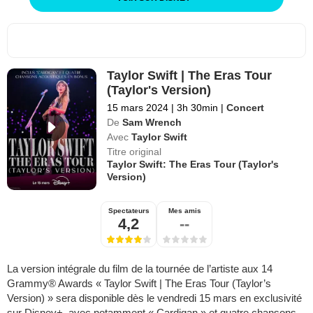
Taylor Swift | The Eras Tour
(Taylor's Version)
15 mars 2024
|
3h 30min
|
Concert
De
Sam Wrench
Avec
Taylor Swift
Titre original
Taylor Swift: The Eras Tour (Taylor's
Version)
Spectateurs
Mes amis
4,2
--
La version intégrale du film de la tournée de l’artiste aux 14
Grammy® Awards « Taylor Swift | The Eras Tour (Taylor’s
Version) » sera disponible dès le vendredi 15 mars en exclusivité
sur Disney+, avec notamment « Cardigan » et quatre chansons