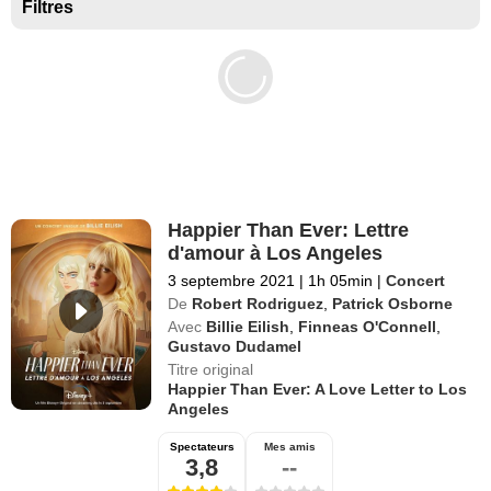
Séries exclusives Disney+
Filtres
Happier Than Ever: Lettre
d'amour à Los Angeles
3 septembre 2021
|
1h 05min
|
Concert
De
Robert Rodriguez
,
Patrick Osborne
Avec
Billie Eilish
,
Finneas O'Connell
,
Gustavo Dudamel
Titre original
Happier Than Ever: A Love Letter to Los
Angeles
Spectateurs
Mes amis
3,8
--