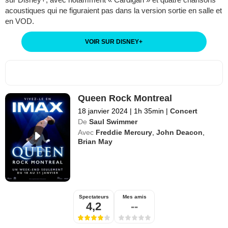
acoustiques qui ne figuraient pas dans la version sortie en salle et
en VOD.
VOIR SUR DISNEY
+
Queen Rock Montreal
18 janvier 2024
|
1h 35min
|
Concert
De
Saul Swimmer
Avec
Freddie Mercury
,
John Deacon
,
Brian May
Spectateurs
Mes amis
4,2
--