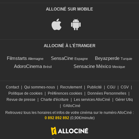
ALLOCINÉ SUR MOBILE
ALLOCINÉ À L'ÉTRANGER
Filmstarts
SensaCine
Beyazperde
Allemagne
Espagne
Turquie
AdoroCinema
Sensacine México
Brésil
Mexique
Contact
|
Qui sommes-nous
|
Recrutement
|
Publicité
|
CGU
|
CGV
|
Politique de cookies
|
Préférences cookies
|
Données Personnelles
|
Revue de presse
|
Charte d'écriture
|
Les services AlloCiné
|
Gérer Utiq
|
©AlloCiné
Retrouvez tous les horaires et infos de votre cinéma sur le numéro AlloCiné :
0 892 892 892
(0,90€/minute)