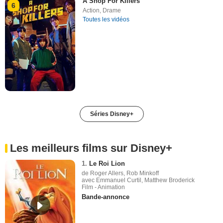
A Shop For Killers
6
Action
,
Drame
Toutes les vidéos
Séries Disney+
Les meilleurs films sur Disney+
1.
Le Roi Lion
de Roger Allers, Rob Minkoff
avec Emmanuel Curtil, Matthew Broderick
Film - Animation
Bande-annonce