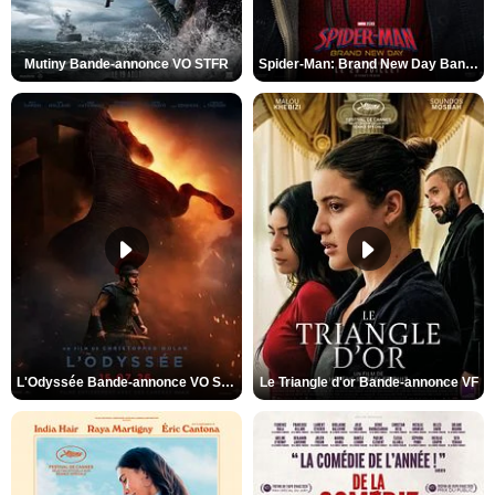
Mutiny Bande-annonce VO STFR
Spider-Man: Brand New Day Bande-annonce VO STFR
L'Odyssée Bande-annonce VO STFR
Le Triangle d'or Bande-annonce VF