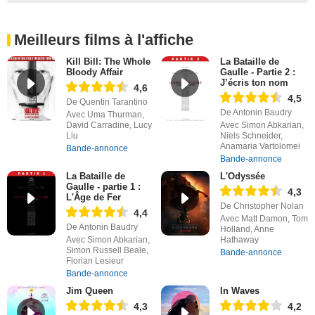
Meilleurs films à l'affiche
Kill Bill: The Whole
La Bataille de
Bloody Affair
Gaulle - Partie 2 :
J’écris ton nom
4,6
4,5
De Quentin Tarantino
De Antonin Baudry
Avec Uma Thurman,
David Carradine, Lucy
Avec Simon Abkarian,
Liu
Niels Schneider,
Anamaria Vartolomei
Bande-annonce
Bande-annonce
La Bataille de
L'Odyssée
Gaulle - partie 1 :
4,3
L'Âge de Fer
De Christopher Nolan
4,4
Avec Matt Damon, Tom
De Antonin Baudry
Holland, Anne
Avec Simon Abkarian,
Hathaway
Simon Russell Beale,
Bande-annonce
Florian Lesieur
Bande-annonce
Jim Queen
In Waves
4,3
4,2