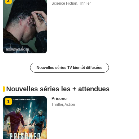
2
Science Fiction
,
Thriller
Nouvelles séries TV bientôt diffusées
Nouvelles séries les + attendues
Prisoner
1
Thriller
,
Action