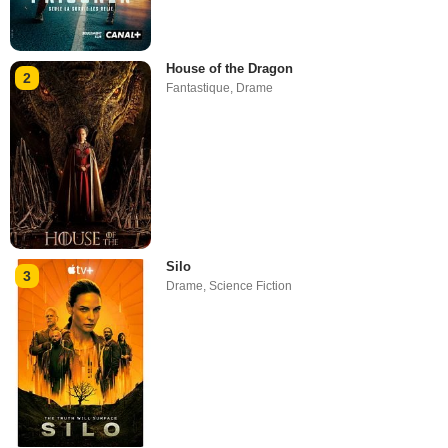
House of the Dragon
2
Fantastique
,
Drame
Silo
3
Drame
,
Science Fiction