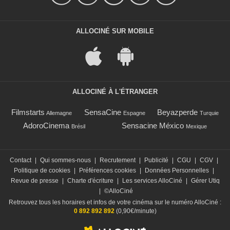
ALLOCINÉ SUR MOBILE
ALLOCINÉ À L'ÉTRANGER
Filmstarts
SensaCine
Beyazperde
Allemagne
Espagne
Turquie
AdoroCinema
Sensacine México
Brésil
Mexique
Contact
|
Qui sommes-nous
|
Recrutement
|
Publicité
|
CGU
|
CGV
|
Politique de cookies
|
Préférences cookies
|
Données Personnelles
|
Revue de presse
|
Charte d'écriture
|
Les services AlloCiné
|
Gérer Utiq
|
©AlloCiné
Retrouvez tous les horaires et infos de votre cinéma sur le numéro AlloCiné :
0 892 892 892
(0,90€/minute)