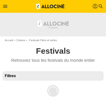
profil
menu
search
Accueil
Cinéma
Festivals Films et séries
Festivals
Retrouvez tous les festivals du monde entier
Filtres