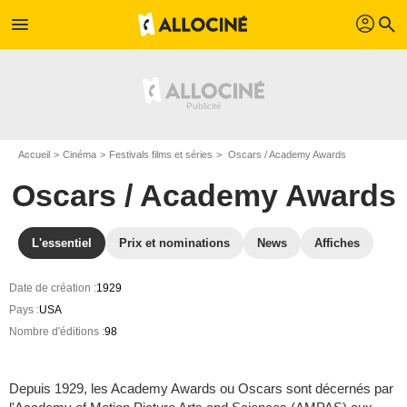
profil
menu
search
Accueil
Cinéma
Festivals films et séries
Oscars / Academy Awards
Oscars / Academy Awards
L'essentiel
Prix et nominations
News
Affiches
Date de création :
1929
Pays :
USA
Nombre d'éditions :
98
Depuis 1929, les Academy Awards ou Oscars sont décernés par