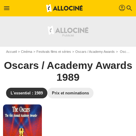
profil
menu
search
Accueil
Cinéma
Festivals films et séries
Oscars / Academy Awards
Oscars / Academy Awards 1989 - Edition n°61
Oscars / Academy Awards
1989
L'essentiel : 1989
Prix et nominations