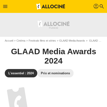
profil
menu
search
Accueil
Cinéma
Festivals films et séries
GLAAD Media Awards
GLAAD Media Awards 2024 - Edition n°35
GLAAD Media Awards
2024
L'essentiel : 2024
Prix et nominations