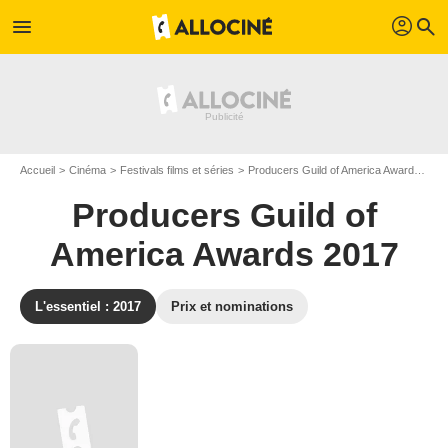
profil
menu
search
Accueil
Cinéma
Festivals films et séries
Producers Guild of America Awards
Pr
Producers Guild of
America Awards 2017
L'essentiel : 2017
Prix et nominations