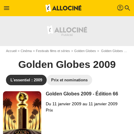
profil
menu
search
Accueil
Cinéma
Festivals films et séries
Golden Globes
Golden Globes 2009 - Edition n°66
Golden Globes 2009
L'essentiel : 2009
Prix et nominations
Golden Globes 2009 - Édition 66
Du 11 janvier 2009 au 11 janvier 2009
Prix