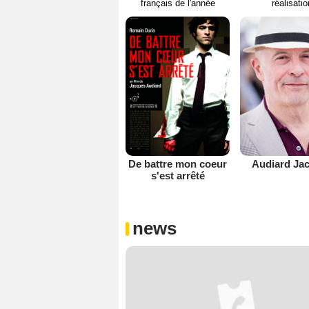
français de l'année
réalisati
De battre mon coeur
Audiard Ja
s'est arrêté
news