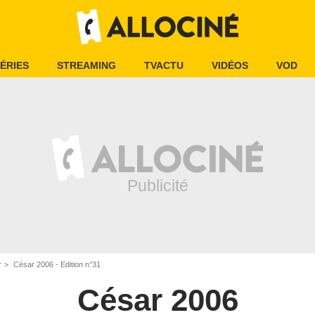
ÉRIES
STREAMING
TVACTU
VIDÉOS
VOD
r
César 2006 - Edition n°31
César 2006