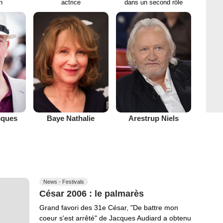
on
actrice
dans un second rôle
cques
Baye Nathalie
Arestrup Niels
News - Festivals
César 2006 : le palmarès
Grand favori des 31e César, "De battre mon
coeur s'est arrêté" de Jacques Audiard a obtenu