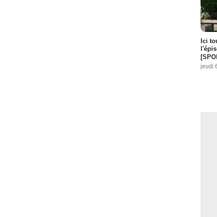
Ici t
l'épi
[SPO
jeudi 