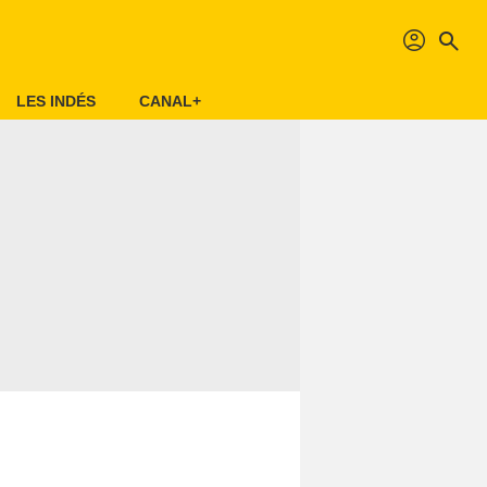
profil
search
LES INDÉS
CANAL+