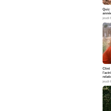
Quiz 
année
jeudi 
Clint
l'act
relat
jeudi 