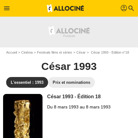
profil
menu
search
Accueil
Cinéma
Festivals films et séries
César
César 1993 - Edition n°18
César 1993
L'essentiel : 1993
Prix et nominations
César 1993 - Édition 18
Du 8 mars 1993 au 8 mars 1993