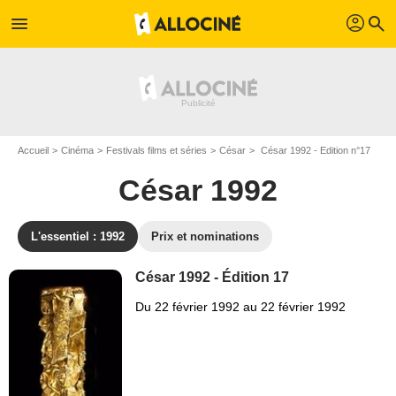
profil
menu
search
Accueil
Cinéma
Festivals films et séries
César
César 1992 - Edition n°17
César 1992
L'essentiel : 1992
Prix et nominations
César 1992 - Édition 17
Du 22 février 1992 au 22 février 1992