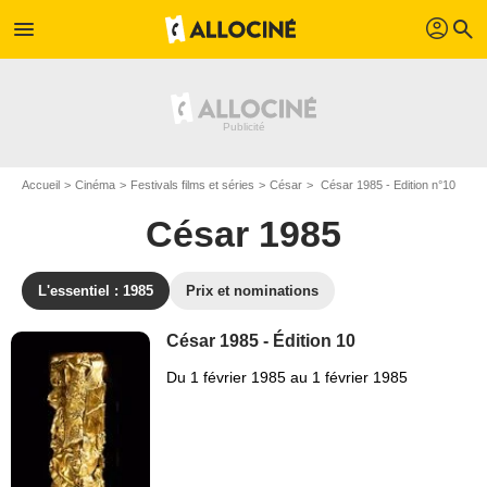
profil
menu
search
Accueil
Cinéma
Festivals films et séries
César
César 1985 - Edition n°10
César 1985
L'essentiel : 1985
Prix et nominations
César 1985 - Édition 10
Du 1 février 1985 au 1 février 1985