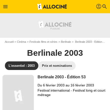
profil
menu
search
Accueil
Cinéma
Festivals films et séries
Berlinale
Berlinale 2003 - Edition n°53
Berlinale 2003
L'essentiel : 2003
Prix et nominations
Berlinale 2003 - Édition 53
Du 6 février 2003 au 16 février 2003
Festival international - Festival long et court
métrage