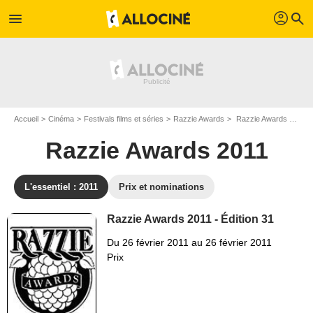
profil
menu
search
Accueil
Cinéma
Festivals films et séries
Razzie Awards
Razzie Awards 2011 - Edition n°31
Razzie Awards 2011
L'essentiel : 2011
Prix et nominations
Razzie Awards 2011 - Édition 31
Du 26 février 2011 au 26 février 2011
Prix