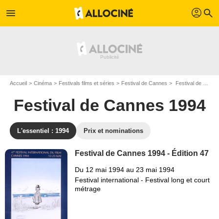
profil
menu
search
Accueil
Cinéma
Festivals films et séries
Festival de Cannes
Festival de Cannes 1994 - Edition n°47
Festival de Cannes 1994
L'essentiel : 1994
Prix et nominations
Festival de Cannes 1994 - Édition 47
Du 12 mai 1994 au 23 mai 1994
Festival international - Festival long et court
métrage