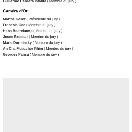
Guillermo Cabrera Infante
( Membre du jury )
Caméra d'Or
Marthe Keller
( Présidente du jury )
Francois Ode
( Membre du jury )
Hans Beerekamp
( Membre du jury )
Josée Brossar
( Membre du jury )
Mario Dorminsky
( Membre du jury )
An-Cha Flubacher Rhim
( Membre du jury )
Georges Pansu
( Membre du jury )