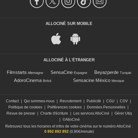
ALLOCINÉ SUR MOBILE
ALLOCINÉ À L'ÉTRANGER
Filmstarts
SensaCine
Beyazperde
Allemagne
Espagne
Turquie
AdoroCinema
Sensacine México
Brésil
Mexique
Contact
|
Qui sommes-nous
|
Recrutement
|
Publicité
|
CGU
|
CGV
|
Politique de cookies
|
Préférences cookies
|
Données Personnelles
|
Revue de presse
|
Charte d'écriture
|
Les services AlloCiné
|
Gérer Utiq
|
©AlloCiné
Retrouvez tous les horaires et infos de votre cinéma sur le numéro AlloCiné :
0 892 892 892
(0,90€/minute)