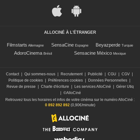
ALLOCINÉ À L'ÉTRANGER
Filmstarts
SensaCine
Beyazperde
Allemagne
Espagne
Turquie
AdoroCinema
Sensacine México
Brésil
Mexique
Contact
|
Qui sommes-nous
|
Recrutement
|
Publicité
|
CGU
|
CGV
|
Politique de cookies
|
Préférences cookies
|
Données Personnelles
|
Revue de presse
|
Charte d'écriture
|
Les services AlloCiné
|
Gérer Utiq
|
©AlloCiné
Retrouvez tous les horaires et infos de votre cinéma sur le numéro AlloCiné :
0 892 892 892
(0,90€/minute)