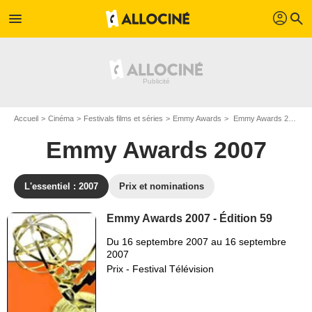
profil
menu
search
Accueil
Cinéma
Festivals films et séries
Emmy Awards
Emmy Awards 2007 - Edition n°59
Emmy Awards 2007
L'essentiel : 2007
Prix et nominations
Emmy Awards 2007 - Édition 59
Du 16 septembre 2007 au 16 septembre
2007
Prix - Festival Télévision