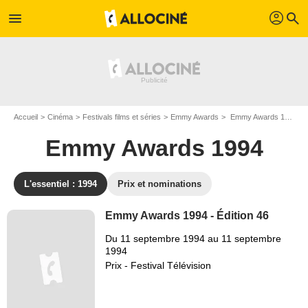
profil
menu
search
Accueil
Cinéma
Festivals films et séries
Emmy Awards
Emmy Awards 1994 - Edition n°46
Emmy Awards 1994
L'essentiel : 1994
Prix et nominations
Emmy Awards 1994 - Édition 46
Du 11 septembre 1994 au 11 septembre
1994
Prix - Festival Télévision