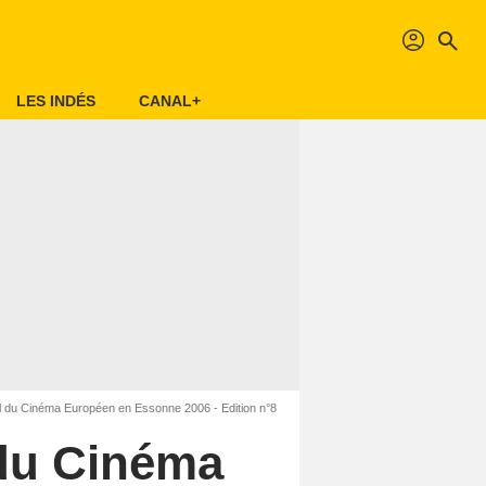
profil
search
LES INDÉS
CANAL+
l du Cinéma Européen en Essonne 2006 - Edition n°8
 du Cinéma