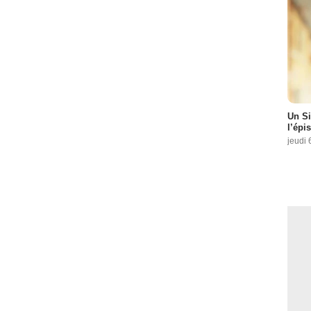
Un Si
l’épi
jeudi 