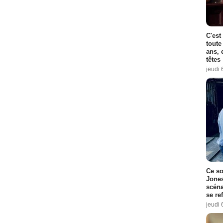
C'est
toute
ans, 
têtes
jeudi 
Ce so
Jones
scéna
se re
jeudi 