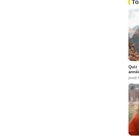
To
Quiz 
année
jeudi 