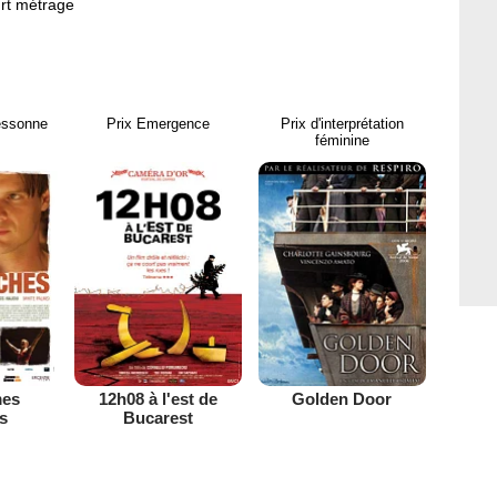
ourt métrage
essonne
Prix Emergence
Prix d'interprétation
féminine
mes
12h08 à l'est de
Golden Door
s
Bucarest