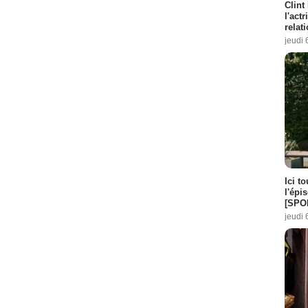
Clint
l'act
relat
jeudi 
Ici t
l'épi
[SPO
jeudi 