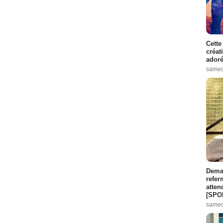
Cette
créat
adoré
samed
Demai
refer
atten
[SPO
samed