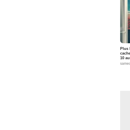
Plus 
cache
10 au
samed