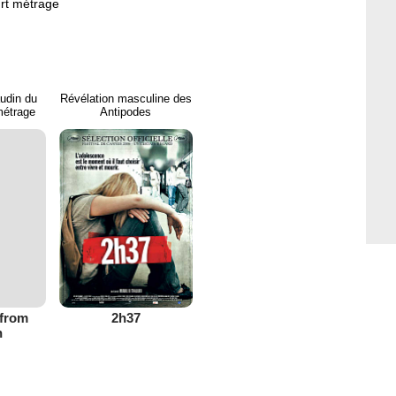
ourt métrage
udin du
Révélation masculine des
métrage
Antipodes
 from
2h37
h