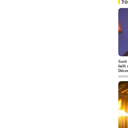
To
Sorti
failli
Décou
samed