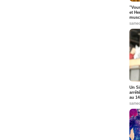
"Vous
et He
muscl
samed
Un Si
arrêt
au 14
samed