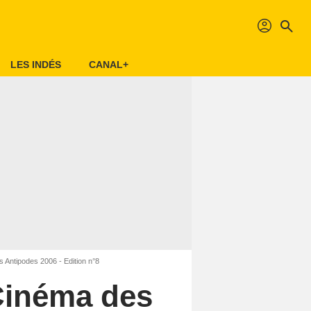
profil
search
LES INDÉS
CANAL+
 Antipodes 2006 - Edition n°8
Cinéma des