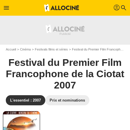
profil
menu
search
Accueil
Cinéma
Festivals films et séries
Festival du Premier Film Francophone de la Ciotat
Festival du Premier Film
Francophone de la Ciotat
2007
L'essentiel : 2007
Prix et nominations