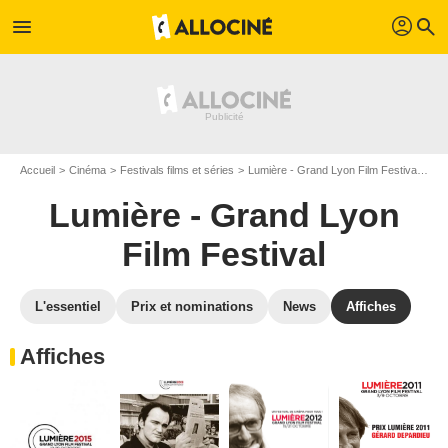
profil
menu
search
Accueil
Cinéma
Festivals films et séries
Lumière - Grand Lyon Film Festival
Aff
Lumière - Grand Lyon
Film Festival
L'essentiel
Prix et nominations
News
Affiches
Affiches