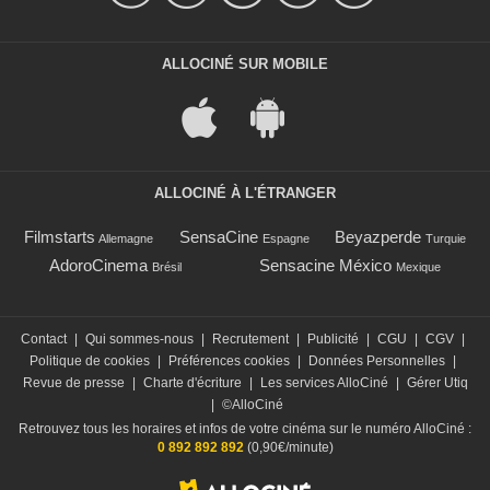
ALLOCINÉ SUR MOBILE
ALLOCINÉ À L'ÉTRANGER
Filmstarts
SensaCine
Beyazperde
Allemagne
Espagne
Turquie
AdoroCinema
Sensacine México
Brésil
Mexique
Contact
|
Qui sommes-nous
|
Recrutement
|
Publicité
|
CGU
|
CGV
|
Politique de cookies
|
Préférences cookies
|
Données Personnelles
|
Revue de presse
|
Charte d'écriture
|
Les services AlloCiné
|
Gérer Utiq
|
©AlloCiné
Retrouvez tous les horaires et infos de votre cinéma sur le numéro AlloCiné :
0 892 892 892
(0,90€/minute)