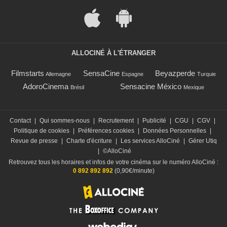
ALLOCINÉ À L'ÉTRANGER
Filmstarts
SensaCine
Beyazperde
Allemagne
Espagne
Turquie
AdoroCinema
Sensacine México
Brésil
Mexique
Contact
|
Qui sommes-nous
|
Recrutement
|
Publicité
|
CGU
|
CGV
|
Politique de cookies
|
Préférences cookies
|
Données Personnelles
|
Revue de presse
|
Charte d'écriture
|
Les services AlloCiné
|
Gérer Utiq
|
©AlloCiné
Retrouvez tous les horaires et infos de votre cinéma sur le numéro AlloCiné :
0 892 892 892
(0,90€/minute)