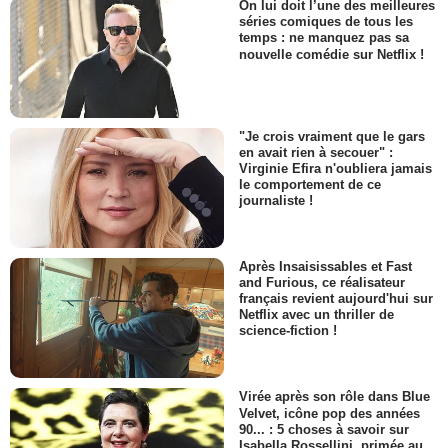
On lui doit l’une des meilleures
séries comiques de tous les
temps : ne manquez pas sa
nouvelle comédie sur Netflix !
"Je crois vraiment que le gars
en avait rien à secouer" :
Virginie Efira n'oubliera jamais
le comportement de ce
journaliste !
Après Insaisissables et Fast
and Furious, ce réalisateur
français revient aujourd'hui sur
Netflix avec un thriller de
science-fiction !
Virée après son rôle dans Blue
Velvet, icône pop des années
90... : 5 choses à savoir sur
Isabella Rossellini, primée au