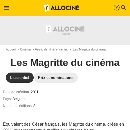
profil
menu
search
Accueil
Cinéma
Festivals films et séries
Les Magritte du cinéma
Les Magritte du cinéma
L'essentiel
Prix et nominations
Date de création :
2011
Pays :
Belgium
Nombre d'éditions :
8
Équivalent des César français, les Magritte du cinéma, créés en