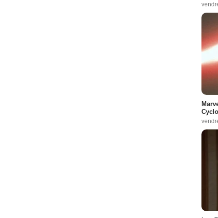
vendr
Marve
Cyclo
vendr