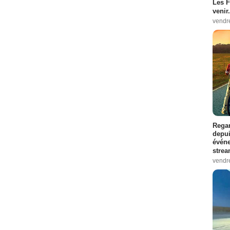
Les F
venir.
vendr
Regar
depui
événe
strea
vendr