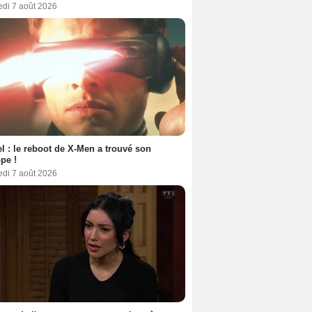
edi 7 août 2026
l : le reboot de X-Men a trouvé son
pe !
edi 7 août 2026