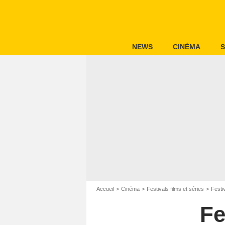
NEWS
CINÉMA
S
Accueil
Cinéma
Festivals films et séries
Festi
Fe