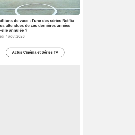
illions de vues : l'une des séries Netflix
lus attendues de ces dernières années
t-elle annulée ?
edi 7 août 2026
Actus Cinéma et Séries TV