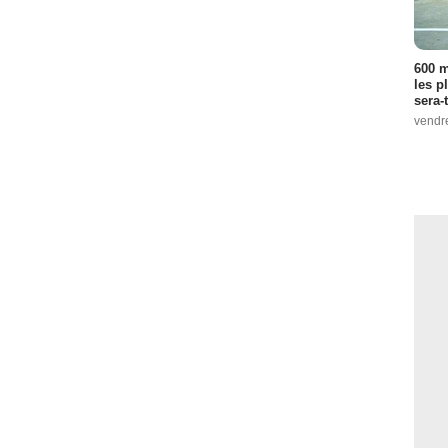
600 m
les p
sera-
vendr