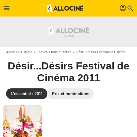
profil
menu
search
Accueil
Cinéma
Festivals films et séries
Désir...Désirs Festival de Cinéma
Dési
Désir...Désirs Festival de
Cinéma 2011
L'essentiel : 2011
Prix et nominations