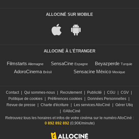
ALLOCINÉ SUR MOBILE
ALLOCINÉ À L'ÉTRANGER
Filmstarts
SensaCine
Beyazperde
Allemagne
Espagne
Turquie
AdoroCinema
Sensacine México
Brésil
Mexique
Contact
|
Qui sommes-nous
|
Recrutement
|
Publicité
|
CGU
|
CGV
|
Politique de cookies
|
Préférences cookies
|
Données Personnelles
|
Revue de presse
|
Charte d'écriture
|
Les services AlloCiné
|
Gérer Utiq
|
©AlloCiné
Retrouvez tous les horaires et infos de votre cinéma sur le numéro AlloCiné :
0 892 892 892
(0,90€/minute)