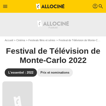
profil
menu
search
Accueil
Cinéma
Festivals films et séries
Festival de Télévision de Monte-Carlo
Festival de Télévision de
Monte-Carlo 2022
L'essentiel : 2022
Prix et nominations