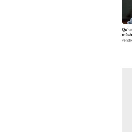
Qu’es
méch
vendr