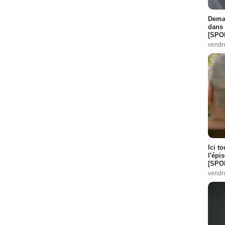
Demai
dans 
[SPO
vendr
Ici t
l'épi
[SPO
vendr