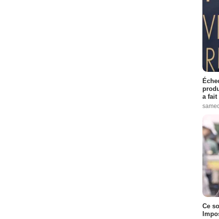
Échec
produ
a fai
samed
Ce so
Impos