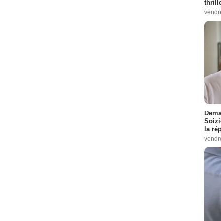
thrill
vendr
Demai
Soizi
la ré
vendr