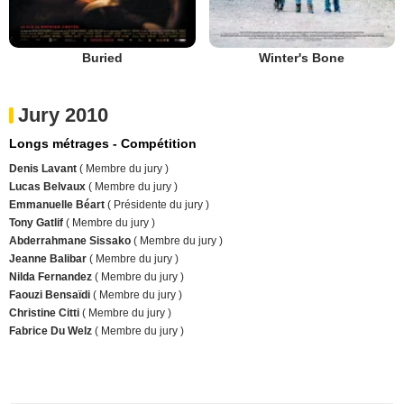
Buried
Winter's Bone
Jury 2010
Longs métrages - Compétition
Denis Lavant
( Membre du jury )
Lucas Belvaux
( Membre du jury )
Emmanuelle Béart
( Présidente du jury )
Tony Gatlif
( Membre du jury )
Abderrahmane Sissako
( Membre du jury )
Jeanne Balibar
( Membre du jury )
Nilda Fernandez
( Membre du jury )
Faouzi Bensaïdi
( Membre du jury )
Christine Citti
( Membre du jury )
Fabrice Du Welz
( Membre du jury )