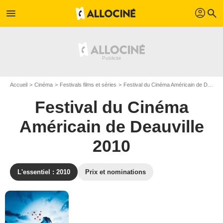
profil
menu
search
Accueil
Cinéma
Festivals films et séries
Festival du Cinéma Américain de Deauville
Festival du Cinéma
Américain de Deauville
2010
L'essentiel : 2010
Prix et nominations