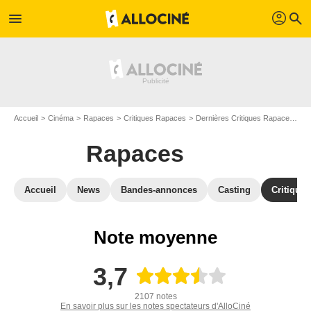
profil
menu
search
Accueil
Cinéma
Rapaces
Critiques Rapaces
Dernières Critiques Rapaces
De
Rapaces
Accueil
News
Bandes-annonces
Casting
Critiques
Note moyenne
3,7
2107 notes
En savoir plus sur les notes spectateurs d'AlloCiné