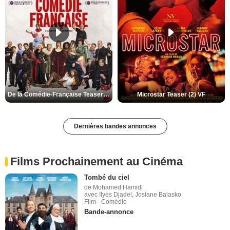
De la Comédie-Française Teaser (3) VF
Microstar Teaser (2) VF
Dernières bandes annonces
Films Prochainement au Cinéma
Tombé du ciel
de Mohamed Hamidi
avec Ilyes Djadel, Josiane Balasko
Film - Comédie
Bande-annonce