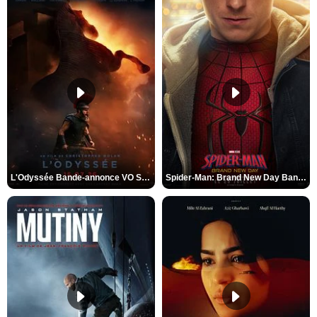
L'Odyssée Bande-annonce VO STFR
Spider-Man: Brand New Day Bande-annonce VO STFR