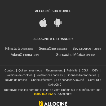
ALLOCINÉ SUR MOBILE
ALLOCINÉ À L'ÉTRANGER
Filmstarts
SensaCine
Beyazperde
Allemagne
Espagne
Turquie
AdoroCinema
Sensacine México
Brésil
Mexique
Contact
|
Qui sommes-nous
|
Recrutement
|
Publicité
|
CGU
|
CGV
|
Politique de cookies
|
Préférences cookies
|
Données Personnelles
|
Revue de presse
|
Charte d'écriture
|
Les services AlloCiné
|
Gérer Utiq
|
©AlloCiné
Retrouvez tous les horaires et infos de votre cinéma sur le numéro AlloCiné :
0 892 892 892
(0,90€/minute)