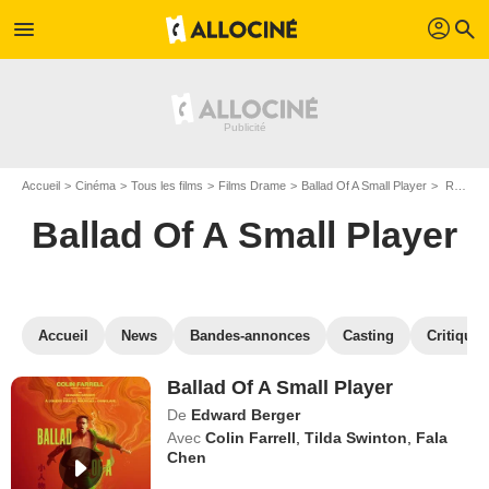
profil
menu
search
Accueil
Cinéma
Tous les films
Films Drame
Ballad Of A Small Player
Regarder Ballad Of A Small Player en SVOD
Ballad Of A Small Player
Accueil
News
Bandes-annonces
Casting
Critiques
Ballad Of A Small Player
De
Edward Berger
Avec
Colin Farrell
,
Tilda Swinton
,
Fala
Chen