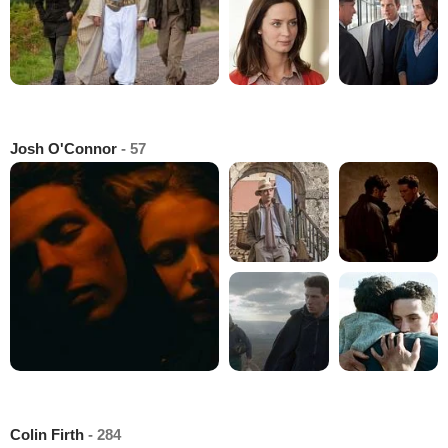
Josh O'Connor
- 57
Colin Firth
- 284