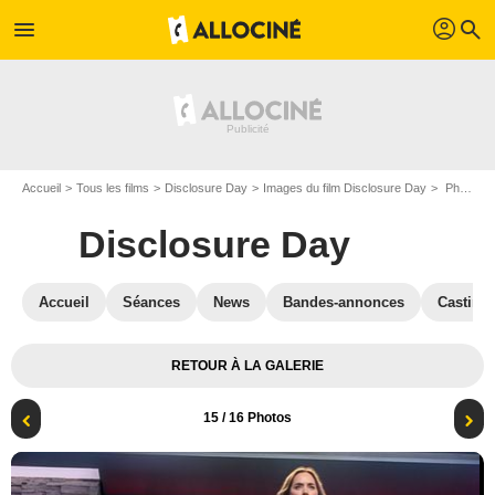
profil
menu
search
Accueil
Tous les films
Disclosure Day
Images du film Disclosure Day
Photo du film Disclosure Day - Photo 15
Disclosure Day
Accueil
Séances
News
Bandes-annonces
Casting
RETOUR À LA GALERIE
15
/ 16 Photos