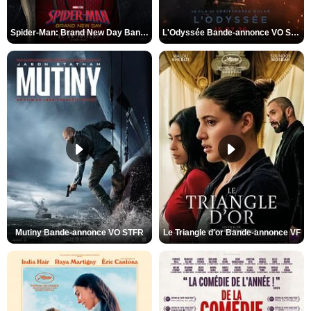
Spider-Man: Brand New Day Bande-annonce VO STFR
L'Odyssée Bande-annonce VO STFR
Mutiny Bande-annonce VO STFR
Le Triangle d'or Bande-annonce VF