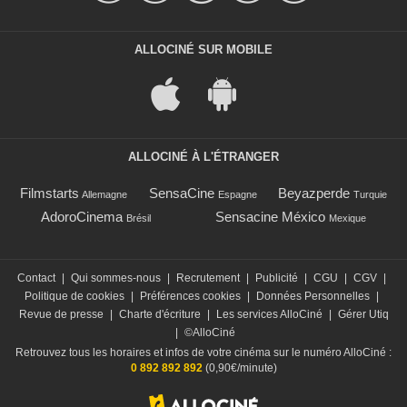
ALLOCINÉ SUR MOBILE
ALLOCINÉ À L'ÉTRANGER
Filmstarts
SensaCine
Beyazperde
Allemagne
Espagne
Turquie
AdoroCinema
Sensacine México
Brésil
Mexique
Contact
|
Qui sommes-nous
|
Recrutement
|
Publicité
|
CGU
|
CGV
|
Politique de cookies
|
Préférences cookies
|
Données Personnelles
|
Revue de presse
|
Charte d'écriture
|
Les services AlloCiné
|
Gérer Utiq
|
©AlloCiné
Retrouvez tous les horaires et infos de votre cinéma sur le numéro AlloCiné :
0 892 892 892
(0,90€/minute)