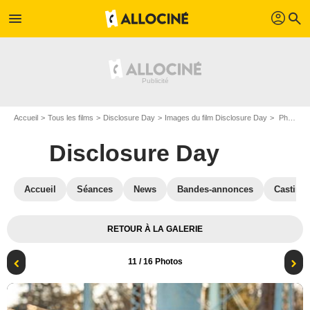
profil
menu
search
Accueil
Tous les films
Disclosure Day
Images du film Disclosure Day
Photo du film Disclosure Day - Photo 11
Disclosure Day
Accueil
Séances
News
Bandes-annonces
Casting
RETOUR À LA GALERIE
11
/ 16 Photos