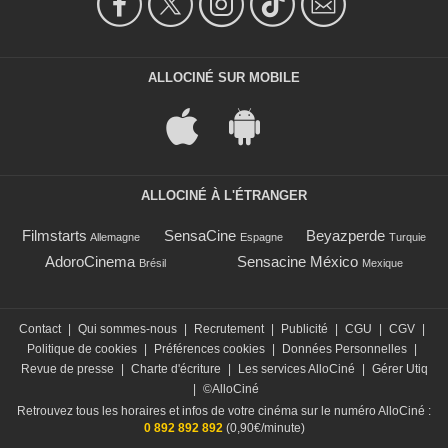
ALLOCINÉ SUR MOBILE
ALLOCINÉ À L'ÉTRANGER
Filmstarts
SensaCine
Beyazperde
Allemagne
Espagne
Turquie
AdoroCinema
Sensacine México
Brésil
Mexique
Contact
|
Qui sommes-nous
|
Recrutement
|
Publicité
|
CGU
|
CGV
|
Politique de cookies
|
Préférences cookies
|
Données Personnelles
|
Revue de presse
|
Charte d'écriture
|
Les services AlloCiné
|
Gérer Utiq
|
©AlloCiné
Retrouvez tous les horaires et infos de votre cinéma sur le numéro AlloCiné :
0 892 892 892
(0,90€/minute)