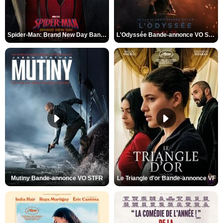
Spider-Man: Brand New Day Bande-annonce VO STFR
L'Odyssée Bande-annonce VO STFR
Mutiny Bande-annonce VO STFR
Le Triangle d'or Bande-annonce VF