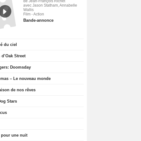
de Jean-François Richet
avec Jason Statham, Annabelle
Wallis
Film - Action
Bande-annonce
 du ciel
n d’Oak Street
gers: Doomsday
ômas – Le nouveau monde
ison de nos rêves
og Stars
icus
 pour une nuit