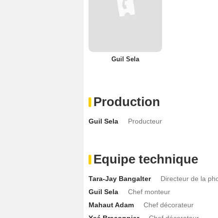
Guil Sela
Production
Guil Sela
Producteur
Equipe technique
Tara-Jay Bangalter
Directeur de la ph
Guil Sela
Chef monteur
Mahaut Adam
Chef décorateur
Ysé Braconnier
Chef décorateur