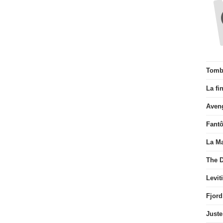
Tombé
La fi
Aven
Fant
La Ma
The D
Levit
Fjord
Juste