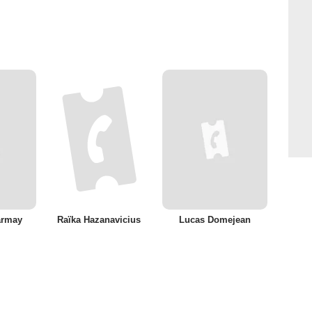
armay
Raïka Hazanavicius
Lucas Domejean