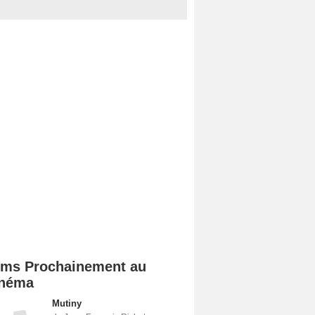
lms Prochainement au
néma
Mutiny