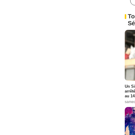
To
Sé
Un Si
arrêt
au 14
samed