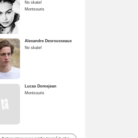
No skate!
Montsouris
Alexandre Desrousseaux
No skate!
Lucas Domejean
Montsouris