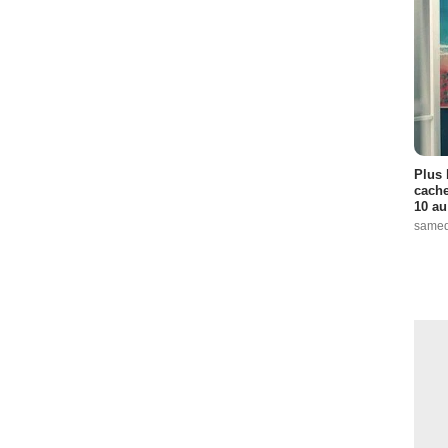
Plus 
cache
10 au
samed