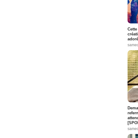
Cette
créat
adoré
samed
Demai
refer
atten
[SPO
samed