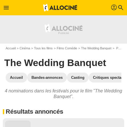
profil
menu
search
Accueil
Cinéma
Tous les films
Films Comédie
The Wedding Banquet
Prix et nominations pour The Wedding Banquet
The Wedding Banquet
Accueil
Bandes-annonces
Casting
Critiques spectateu
4 nominations dans les festivals pour le film "The Wedding
Banquet".
Résultats annoncés