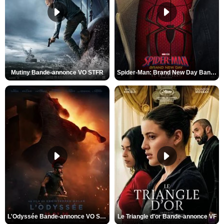
Mutiny Bande-annonce VO STFR
Spider-Man: Brand New Day Bande-annonce VO STFR
L'Odyssée Bande-annonce VO STFR
Le Triangle d'or Bande-annonce VF