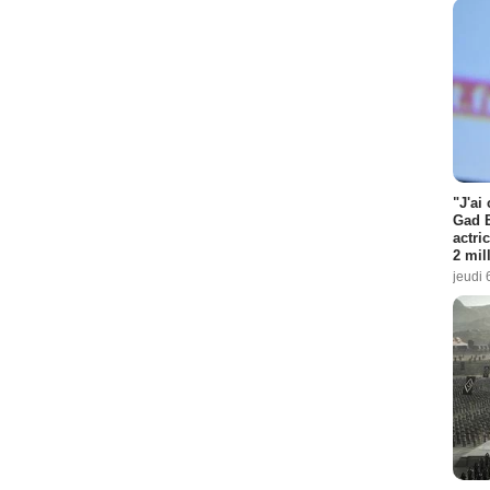
"J'ai
Gad E
actri
2 mil
jeudi 