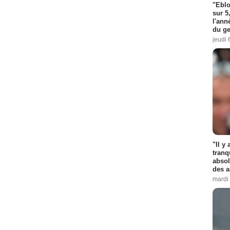
"Eblo
sur 5
l'ann
du ge
jeudi 
"Il y
tranq
absol
des a
mardi