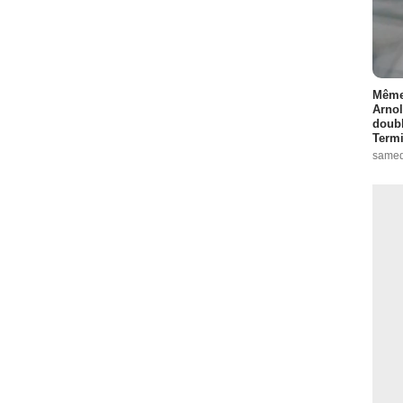
Même 
Arnol
doubl
Termi
samed