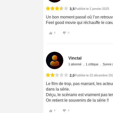
3,5
Publiée le 1 janvier 2025
Un bon moment passé où l’on retrouve l
Feel good movie qui réchauffe le cœu
0
0
Vinctal
1 abonné
1 critique
Suivre 
2,0
Publiée le 22 décembre 20
Le film de trop, pas marrant, les acte
dans la série.
Déçu, le scénario est vraiment pas ter
On retient le souvenirs de la série !!
0
0