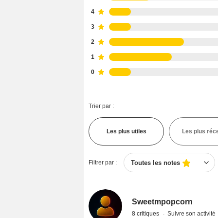
4
3
2
1
0
Trier par :
Les plus utiles
Les plus réc
Filtrer par :
Toutes les notes
Sweetmpopcorn
8 critiques
Suivre son activité