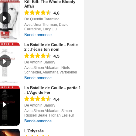
Kill Bill: The Whole Bloody
Affair
4,6
De Quentin Tarantino
Avec Uma Thurman, David
Carradine, Lucy Liu
Bande-annonce
La Bataille de Gaulle - Partie
2 : J’écris ton nom
4,5
De Antonin Baudry
Avec Simon Abkarian, Niels
Schneider, Anamaria Vartolomei
Bande-annonce
La Bataille de Gaulle - partie 1
: L'Âge de Fer
4,4
De Antonin Baudry
Avec Simon Abkarian, Simon
Russell Beale, Florian Lesieur
Bande-annonce
L'Odyssée