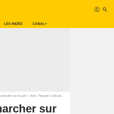
profil
search
LES INDÉS
CANAL+
va marcher sur la Lune
Avis : Fais pas ci, fais pas ça : On va marcher sur la Lune - Page 3
marcher sur