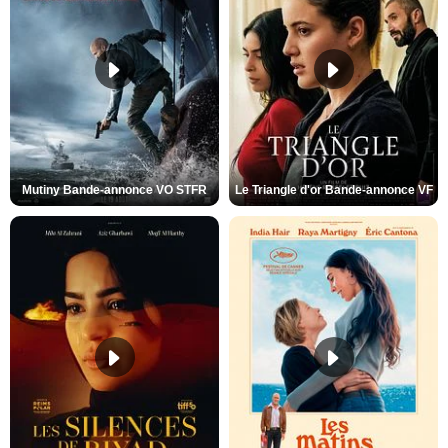
Mutiny Bande-annonce VO STFR
Le Triangle d'or Bande-annonce VF