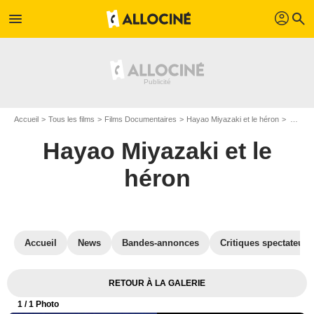
profil
menu
search
Accueil
Tous les films
Films Documentaires
Hayao Miyazaki et le héron
Affiche du film Hayao Miyazaki et le héron - Photo 1
Hayao Miyazaki et le
héron
Accueil
News
Bandes-annonces
Critiques spectateurs
RETOUR À LA GALERIE
1
/ 1 Photo