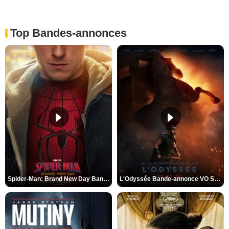
Top Bandes-annonces
Spider-Man: Brand New Day Bande-annonce VO STFR
L'Odyssée Bande-annonce VO STFR