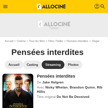
profil
menu
search
Accueil
Cinéma
Tous les films
Films Thriller
Pensées interdites
Regarder Pensées interdites en SVOD
Pensées interdites
Accueil
Casting
Streaming
Photos
Pensées interdites
De
Jake Helgren
Avec
Nicky Whelan
,
Brandon Quinn
,
Rib
Hillis
Titre original
Do Not Be Deceived