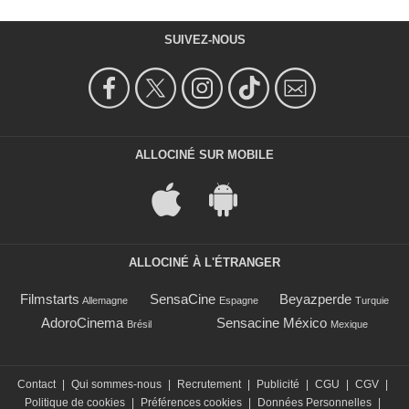
SUIVEZ-NOUS
ALLOCINÉ SUR MOBILE
ALLOCINÉ À L'ÉTRANGER
Filmstarts
SensaCine
Beyazperde
Allemagne
Espagne
Turquie
AdoroCinema
Sensacine México
Brésil
Mexique
Contact
|
Qui sommes-nous
|
Recrutement
|
Publicité
|
CGU
|
CGV
|
Politique de cookies
|
Préférences cookies
|
Données Personnelles
|