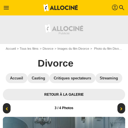
profil
menu
search
Accueil
Tous les films
Divorce
Images du film Divorce
Photo du film Divorce - Photo 3
Divorce
Accueil
Casting
Critiques spectateurs
Streaming
RETOUR À LA GALERIE
3
/ 4 Photos