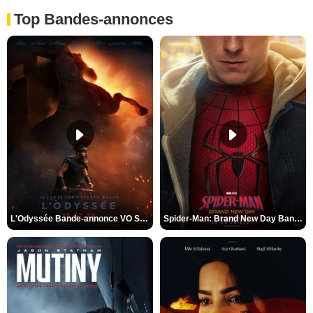
Top Bandes-annonces
L'Odyssée Bande-annonce VO STFR
Spider-Man: Brand New Day Bande-annonce VO STFR