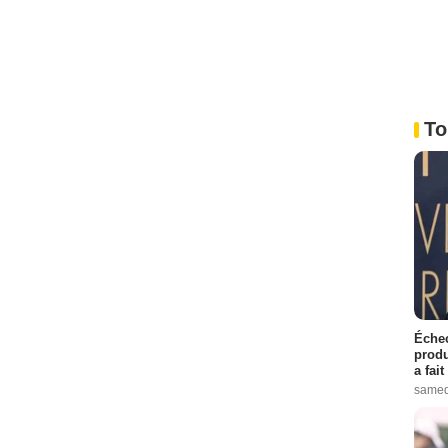
To
Échec
produ
a fai
samed