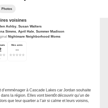
Photos
ires voisines
den Ashby
,
Susan Walters
ina Simms
,
April Hale
,
Summer Madison
iginal
Nightmare Neighborhood Moms
eurs
Mes amis
2
--
e
ent d’emménager à Cascade Lakes car Jordan souhaite
 dans la région. Elles vont bientôt découvrir qu’un de
rs que leur quartier a l’air si calme et leurs voisins,