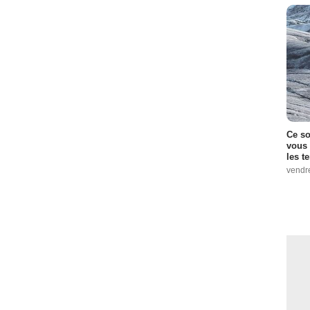
Ce so
vous 
les t
vendr