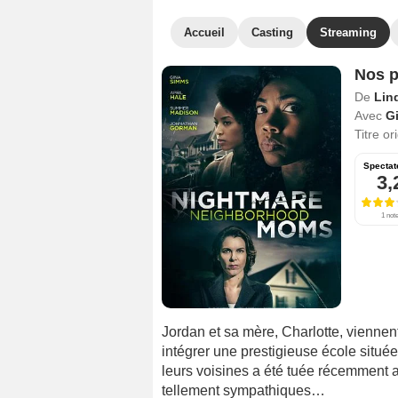
Accueil
Casting
Streaming
Nos p
De
Lin
Avec
G
Titre or
Spectat
3,
1 not
Jordan et sa mère, Charlotte, vienn
intégrer une prestigieuse école située
leurs voisines a été tuée récemment alo
tellement sympathiques…