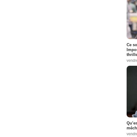
Ce so
Impos
thrill
vendr
Qu’es
méch
vendr