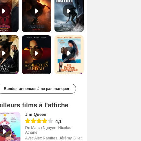
Le Triangle d'or Bande-annonce VF
Les Silences de Riyad Bande-annonce VO STFR
Les Matins merveilleux Bande-annonce VF
Bandes-annonces à ne pas manquer
illeurs films à l'affiche
Jim Queen
4,1
De Marco Nguyen, Nicolas
Athane
Avec Alex Ramires, Jérémy Gillet,