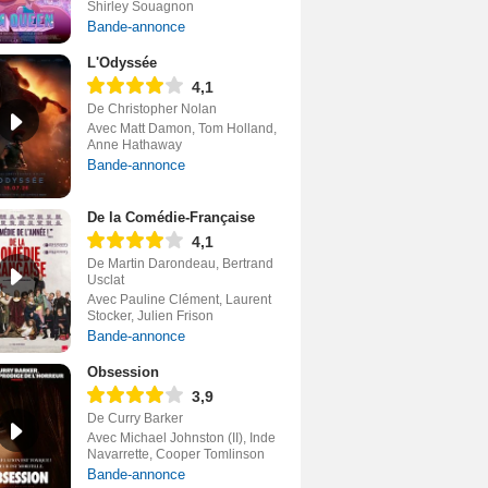
Shirley Souagnon
Bande-annonce
L'Odyssée
4,1
De Christopher Nolan
Avec Matt Damon, Tom Holland,
Anne Hathaway
Bande-annonce
De la Comédie-Française
4,1
De Martin Darondeau, Bertrand
Usclat
Avec Pauline Clément, Laurent
Stocker, Julien Frison
Bande-annonce
Obsession
3,9
De Curry Barker
Avec Michael Johnston (II), Inde
Navarrette, Cooper Tomlinson
Bande-annonce