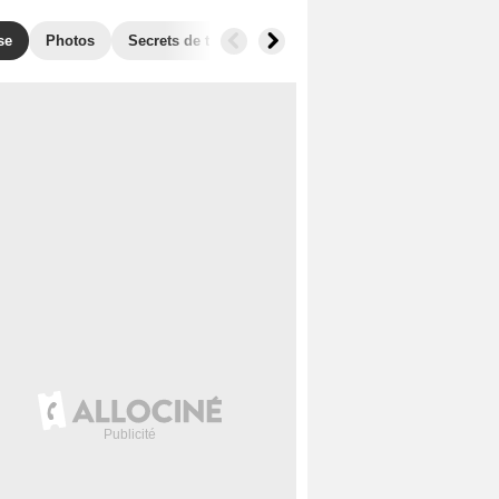
se
Photos
Secrets de tournage
Box Office