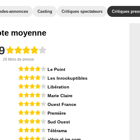
ndes-annonces
Casting
Critiques spectateurs
Critiques pres
te moyenne
9
26 titres de presse
Le Point
Les Inrockuptibles
Libération
Marie Claire
Ouest France
Première
Sud Ouest
Télérama
aVoir-aLire.com