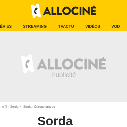
ÉRIES
STREAMING
TVACTU
VIDÉOS
VOD
r le film Sorda
Sorda : Critique presse
Sorda