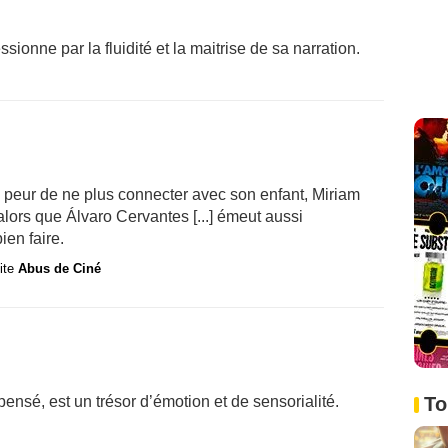
sionne par la fluidité et la maitrise de sa narration.
la peur de ne plus connecter avec son enfant, Miriam
alors que Álvaro Cervantes [...] émeut aussi
ien faire.
site
Abus de Ciné
nsé, est un trésor d’émotion et de sensorialité.
To