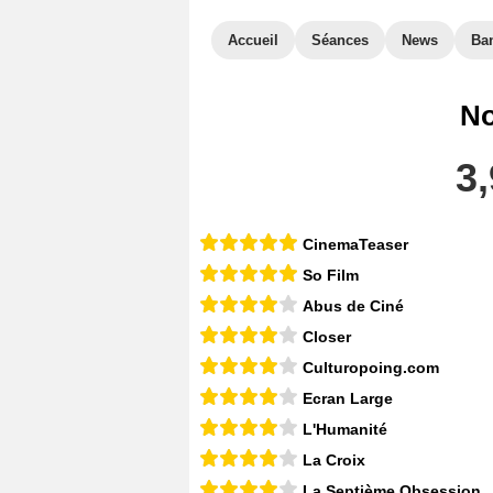
Accueil
Séances
News
Ba
No
3,
CinemaTeaser
So Film
Abus de Ciné
Closer
Culturopoing.com
Ecran Large
L'Humanité
La Croix
La Septième Obsession