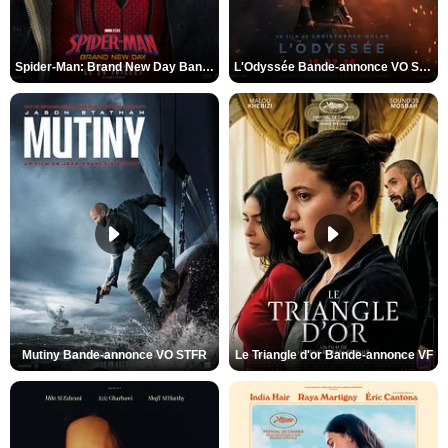
Spider-Man: Brand New Day Bande-annonce VO STFR
L'Odyssée Bande-annonce VO STFR
Mutiny Bande-annonce VO STFR
Le Triangle d'or Bande-annonce VF