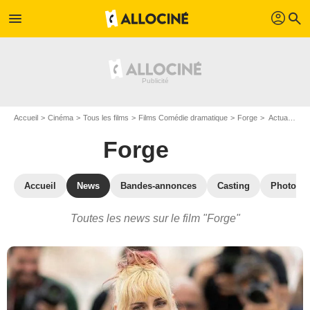
profil
menu
search
Accueil
Cinéma
Tous les films
Films Comédie dramatique
Forge
Actualités Forge
Forge
Accueil
News
Bandes-annonces
Casting
Photos
Toutes les news sur le film "Forge"