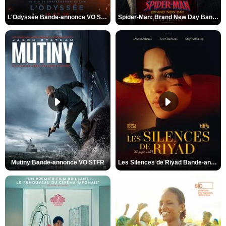
L'Odyssée Bande-annonce VO STFR
Spider-Man: Brand New Day Bande-annonce VO STFR
Mutiny Bande-annonce VO STFR
Les Silences de Riyad Bande-annonce VO STFR