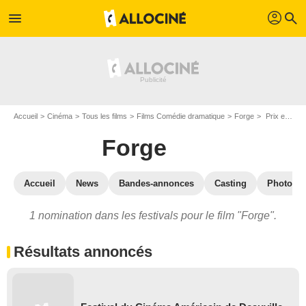
profil
menu
search
Accueil
Cinéma
Tous les films
Films Comédie dramatique
Forge
Prix et nominations pour Forge
Forge
Accueil
News
Bandes-annonces
Casting
Photos
1 nomination dans les festivals pour le film "Forge".
Résultats annoncés