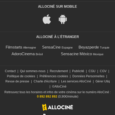
ALLOCINÉ SUR MOBILE
ALLOCINÉ À L'ÉTRANGER
Filmstarts
SensaCine
Beyazperde
Allemagne
Espagne
Turquie
AdoroCinema
Sensacine México
Brésil
Mexique
Contact
|
Qui sommes-nous
|
Recrutement
|
Publicité
|
CGU
|
CGV
|
Politique de cookies
|
Préférences cookies
|
Données Personnelles
|
Revue de presse
|
Charte d'écriture
|
Les services AlloCiné
|
Gérer Utiq
|
©AlloCiné
Retrouvez tous les horaires et infos de votre cinéma sur le numéro AlloCiné :
0 892 892 892
(0,90€/minute)