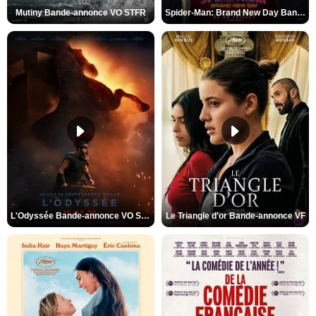
Mutiny Bande-annonce VO STFR
Spider-Man: Brand New Day Bande-annonce VO STFR
L'Odyssée Bande-annonce VO STFR
Le Triangle d'or Bande-annonce VF