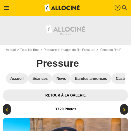
profil
menu
search
Accueil
Tous les films
Pressure
Images du film Pressure
Photo du film Pressure - Photo 3
Pressure
Accueil
Séances
News
Bandes-annonces
Casting
RETOUR À LA GALERIE
3
/ 20 Photos