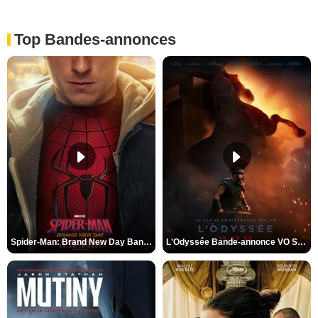
Top Bandes-annonces
Spider-Man: Brand New Day Bande-annonce VO STFR
L'Odyssée Bande-annonce VO STFR