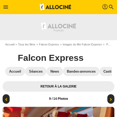
profil
menu
search
Accueil
Tous les films
Falcon Express
Images du film Falcon Express
Photo du film Falcon Express - Photo 9
Falcon Express
Accueil
Séances
News
Bandes-annonces
Casting
RETOUR À LA GALERIE
9
/ 14 Photos