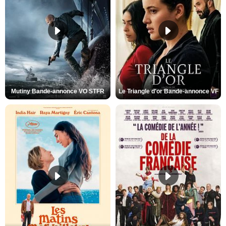
Mutiny Bande-annonce VO STFR
Le Triangle d'or Bande-annonce VF