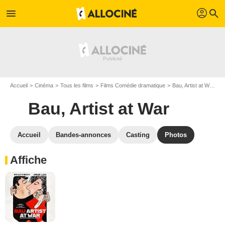
profil
menu
search
Accueil
Cinéma
Tous les films
Films Comédie dramatique
Bau, Artist at War
G
Bau, Artist at War
Accueil
Bandes-annonces
Casting
Photos
Affiche