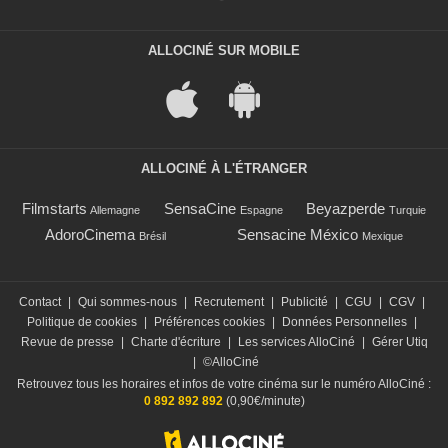
ALLOCINÉ SUR MOBILE
ALLOCINÉ À L'ÉTRANGER
Filmstarts
SensaCine
Beyazperde
Allemagne
Espagne
Turquie
AdoroCinema
Sensacine México
Brésil
Mexique
Contact
|
Qui sommes-nous
|
Recrutement
|
Publicité
|
CGU
|
CGV
|
Politique de cookies
|
Préférences cookies
|
Données Personnelles
|
Revue de presse
|
Charte d'écriture
|
Les services AlloCiné
|
Gérer Utiq
|
©AlloCiné
Retrouvez tous les horaires et infos de votre cinéma sur le numéro AlloCiné :
0 892 892 892
(0,90€/minute)