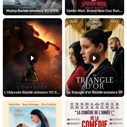
Mutiny Bande-annonce VO STFR
Spider-Man: Brand New Day Bande-annonce VO STFR
L'Odyssée Bande-annonce VO STFR
Le Triangle d'or Bande-annonce VF