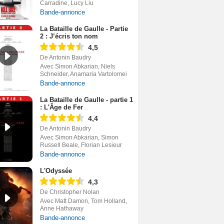
Carradine, Lucy Liu
Bande-annonce
La Bataille de Gaulle - Partie
2 : J’écris ton nom
4,5
De Antonin Baudry
Avec Simon Abkarian, Niels
Schneider, Anamaria Vartolomei
Bande-annonce
La Bataille de Gaulle - partie 1
: L'Âge de Fer
4,4
De Antonin Baudry
Avec Simon Abkarian, Simon
Russell Beale, Florian Lesieur
Bande-annonce
L'Odyssée
4,3
De Christopher Nolan
Avec Matt Damon, Tom Holland,
Anne Hathaway
Bande-annonce