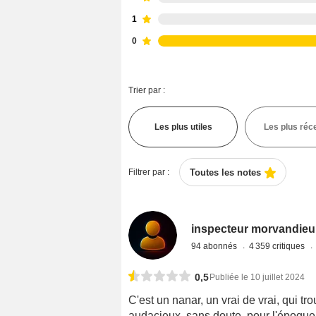
1
0
Trier par :
Les plus utiles
Les plus réc
Filtrer par :
Toutes les notes
inspecteur morvandieu
94 abonnés
4 359 critiques
0,5
Publiée le 10 juillet 2024
C'est un nanar, un vrai de vrai, qui tr
audacieux, sans doute, pour l'époq