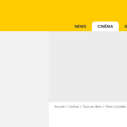
NEWS
CINÉMA
S
Accueil
Cinéma
Tous les films
Films Comédie