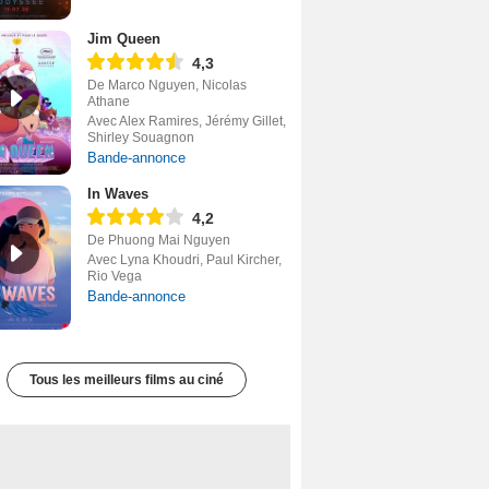
Jim Queen
4,3
De Marco Nguyen, Nicolas
Athane
Avec Alex Ramires, Jérémy Gillet,
Shirley Souagnon
Bande-annonce
In Waves
4,2
De Phuong Mai Nguyen
Avec Lyna Khoudri, Paul Kircher,
Rio Vega
Bande-annonce
Tous les meilleurs films au ciné