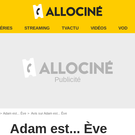
ÉRIES
STREAMING
TVACTU
VIDÉOS
VOD
Adam est... Ève
Avis sur Adam est... Ève
Adam est... Ève