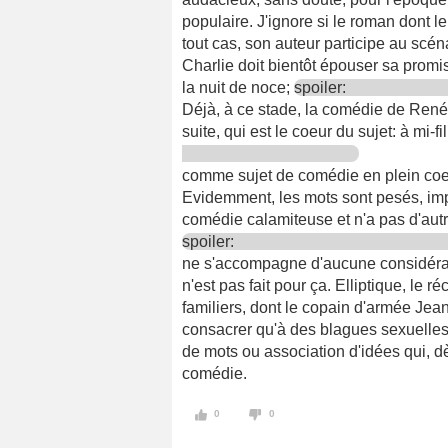
populaire. J'ignore si le roman dont le 
tout cas, son auteur participe au scén
Charlie doit bientôt épouser sa promi
la nuit de noce;
spoiler:
Déjà, à ce stade, la comédie de René 
suite, qui est le coeur du sujet: à mi-f
comme sujet de comédie en plein coeu
Evidemment, les mots sont pesés, impli
comédie calamiteuse et n'a pas d'autre
spoiler:
ne s'accompagne d'aucune considérat
n'est pas fait pour ça. Elliptique, le r
familiers, dont le copain d'armée Jea
consacrer qu'à des blagues sexuelles
de mots ou association d'idées qui, dè
comédie.
0
0