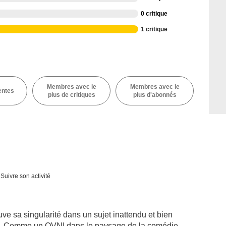
0 critique
1 critique
Membres avec le
Membres avec le
entes
plus de critiques
plus d'abonnés
Suivre son activité
ouve sa singularité dans un sujet inattendu et bien
ue. Comme un OVNI dans le paysage de la comédie