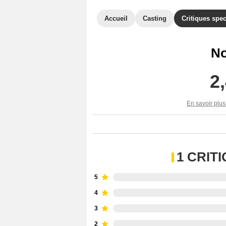
Accueil
Casting
Critiques spec
No
2
En savoir plus
1 CRIT
5
4
3
2