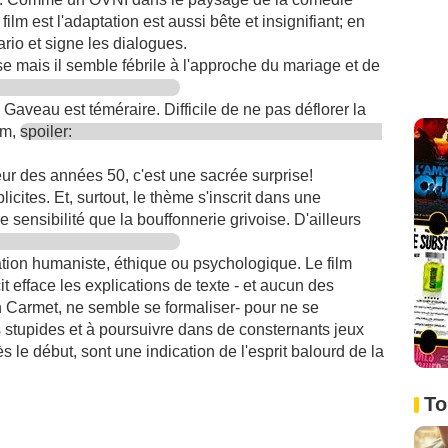
film est l'adaptation est aussi bête et insignifiant; en
ario et signe les dialogues.
se mais il semble fébrile à l'approche du mariage et de
Gaveau est téméraire. Difficile de ne pas déflorer la
ilm,
spoiler:
r des années 50, c'est une sacrée surprise!
cites. Et, surtout, le thème s'inscrit dans une
 sensibilité que la bouffonnerie grivoise. D'ailleurs
ion humaniste, éthique ou psychologique. Le film
écit efface les explications de texte - et aucun des
n Carmet, ne semble se formaliser- pour ne se
 stupides et à poursuivre dans de consternants jeux
s le début, sont une indication de l'esprit balourd de la
To