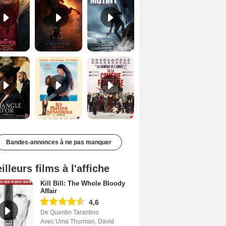
Le Triangle d'or Bande-annonce VF
Les Matins merveilleux Bande-annonce VF
De la Comédie-Française Teaser VF
Bandes-annonces à ne pas manquer
illeurs films à l'affiche
Kill Bill: The Whole Bloody
Affair
4,6
De Quentin Tarantino
Avec Uma Thurman, David