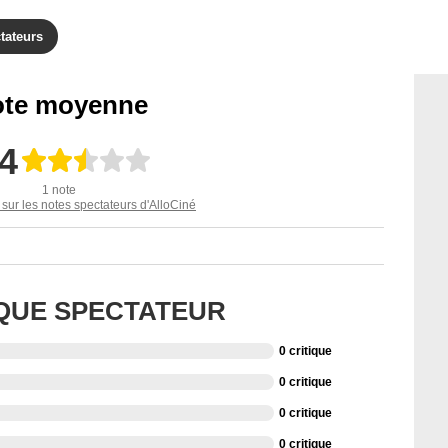
tateurs
te moyenne
,4
1 note
 sur les notes spectateurs d'AlloCiné
IQUE SPECTATEUR
0 critique
0 critique
0 critique
0 critique