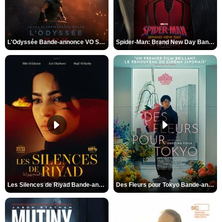
L'Odyssée Bande-annonce VO STFR
Spider-Man: Brand New Day Bande-annonce VO STFR
Les Silences de Riyad Bande-annonce VO STFR
Des Fleurs pour Tokyo Bande-annonce VO STFR