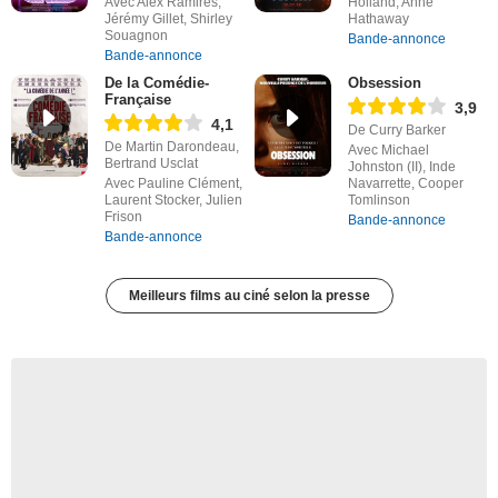
Avec Alex Ramires,
Holland, Anne
Jérémy Gillet, Shirley
Hathaway
Souagnon
Bande-annonce
Bande-annonce
De la Comédie-
Obsession
Française
3,9
4,1
De Curry Barker
De Martin Darondeau,
Avec Michael
Bertrand Usclat
Johnston (II), Inde
Avec Pauline Clément,
Navarrette, Cooper
Laurent Stocker, Julien
Tomlinson
Frison
Bande-annonce
Bande-annonce
Meilleurs films au ciné selon la presse