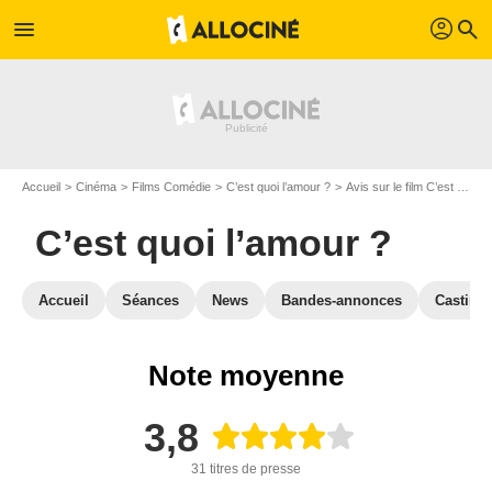
profil
menu
search
Accueil
Cinéma
Films Comédie
C’est quoi l’amour ?
Avis sur le film C’est quoi l’amour ?
C’est quoi l’amour ?
Accueil
Séances
News
Bandes-annonces
Casting
Note moyenne
3,8
31 titres de presse