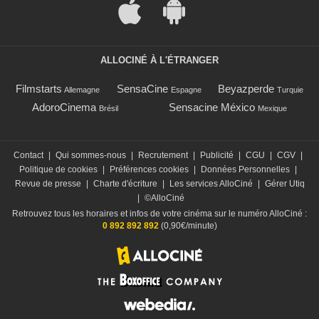
ALLOCINÉ À L'ÉTRANGER
Filmstarts
SensaCine
Beyazperde
Allemagne
Espagne
Turquie
AdoroCinema
Sensacine México
Brésil
Mexique
Contact
|
Qui sommes-nous
|
Recrutement
|
Publicité
|
CGU
|
CGV
|
Politique de cookies
|
Préférences cookies
|
Données Personnelles
|
Revue de presse
|
Charte d'écriture
|
Les services AlloCiné
|
Gérer Utiq
|
©AlloCiné
Retrouvez tous les horaires et infos de votre cinéma sur le numéro AlloCiné :
0 892 892 892
(0,90€/minute)