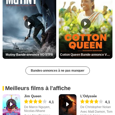
Mutiny Bande-annonce VO STFR
Cotton Queen Bande-annonce VO STFR
Bandes-annonces à ne pas manquer
Meilleurs films à l'affiche
Jim Queen
L'Odyssée
4,1
4,1
De Marco Nguyen,
De Christopher Nolan
Nicolas Athane
Avec Matt Damon, Tom