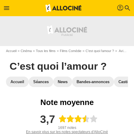
profil
menu
search
Accueil
Cinéma
Tous les films
Films Comédie
C’est quoi l’amour ?
Avis sur C’est quoi l’amour ?
C’est quoi l’amour ?
Accueil
Séances
News
Bandes-annonces
Casting
Note moyenne
3,7
1697 notes
En savoir plus sur les notes spectateurs d'AlloCiné