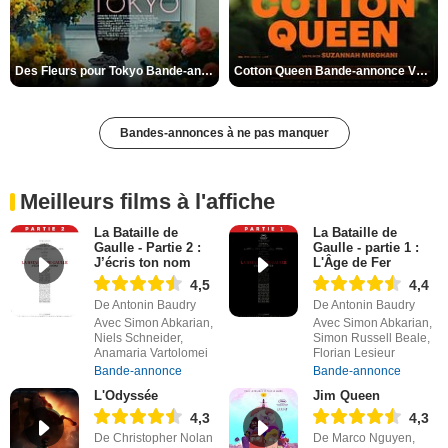
Des Fleurs pour Tokyo Bande-annonce VO STFR
Cotton Queen Bande-annonce VO STFR
Bandes-annonces à ne pas manquer
Meilleurs films à l'affiche
La Bataille de
La Bataille de
Gaulle - Partie 2 :
Gaulle - partie 1 :
J’écris ton nom
L'Âge de Fer
4,5
4,4
De Antonin Baudry
De Antonin Baudry
Avec Simon Abkarian,
Avec Simon Abkarian,
Niels Schneider,
Simon Russell Beale,
Anamaria Vartolomei
Florian Lesieur
Bande-annonce
Bande-annonce
L'Odyssée
Jim Queen
4,3
4,3
De Christopher Nolan
De Marco Nguyen,