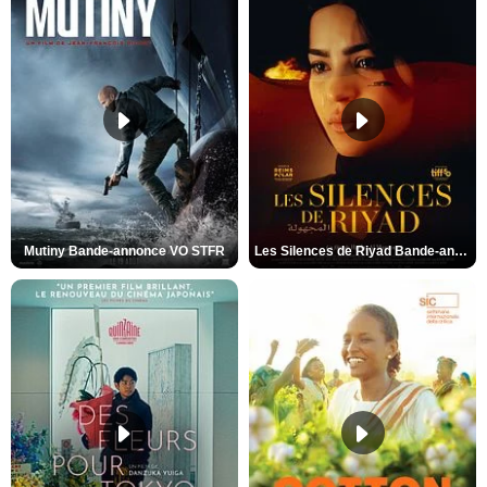
Mutiny Bande-annonce VO STFR
Les Silences de Riyad Bande-annonce VO STFR