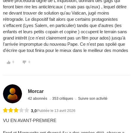
délire procédural digne de L'Inquisition, donnant des gags qui
feront bien rire les anticléricaux ( mais pas qu'eux) , lequel délire
ne devant trouver de solution qu'au Vatican, jugé moins
rétrograde. Le dispositif fait alors que certains protagonistes
s'effacent (Lyes Salem, en particulier) tandis que d'autres (les
enfants et leurs petits copain et copine ) occupent le terrain sans
grand intérêt (ce n'est clairement pas un film pour ados) jusqu'à
l'arrivée impromptue du nouveau Pape. Ce n'est pas spolié que
d'écrire que tout finira pour le mieux dans le meilleur des mondes
0
0
Morcar
42 abonnés
353 critiques
Suivre son activité
3,0
Publiée le 13 avril 2026
VU EN AVANT-PREMIERE
Fred et Marguerite ont divorcé il y a des années déjà, chacun a