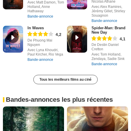
Nicolas Athane
Avec Matt Damon, Tom
Holland, Anne
Avec Alex Ramires,
Hathaway
Jérémy Gillet, Shirley
Souagnon
Bande-annonce
Bande-annonce
In Waves
Spider-Man: Brand
New Day
4,2
4,1
De Phuong Mai
Nguyen
De Destin Daniel
Cretton
Avec Lyna Khoudri,
Paul Kircher, Rio Vega
Avec Tom Holland,
Zendaya, Sadie Sink
Bande-annonce
Bande-annonce
Tous les meilleurs films au ciné
Bandes-annonces les plus récentes