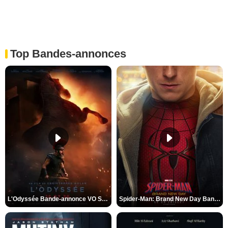
Top Bandes-annonces
L'Odyssée Bande-annonce VO STFR
Spider-Man: Brand New Day Bande-annonce VO STFR