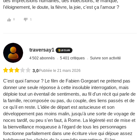
des imprécisions humaines, des indécisions, le manque,
l'éloignement, le doute, la fièvre, la joie, c'est ça l'amour ?
0
1
traversay1
4 502 abonnés
5 401 critiques
Suivre son activité
3,0
Publiée le 21 mars 2026
C'est quoi l'amour ? Le film de Fabien Gorgeart ne prétend pas
donner une seule réponse à cette insoluble interrogation, mais
déploie tout un éventail de sentiments, au fil d'un récit qui parle de
la famille, recomposée ou pas, du couple, des liens passés et de
ce qu'il en reste. L'idée de départ est astucieuse et son
développement pas moins malin, jusqu'à une sorte de voyage de
noces tardif, ou peu s'en faut, à Rome. La légèreté est de mise et
la bienveillance moqueuse à l'égard de tous les personnages
fonctionne parfaitement dans une écriture vive qui déjoue assez
habilement les clichés de la comédie romantique. Si les