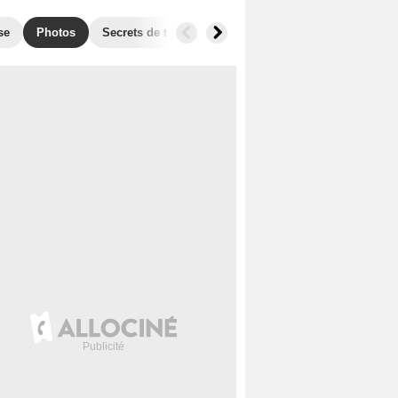
se
Photos
Secrets de tournage
Box Office
Récompense