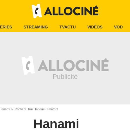
ÉRIES
STREAMING
TVACTU
VIDÉOS
VOD
 Hanami
Photo du film Hanami - Photo 3
Hanami